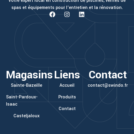
Votre expert local en construction de piscines, ventes de
spas et équipements pour l'entretien et la rénovation.
F
I
L
a
n
i
c
s
n
e
t
k
b
a
e
o
g
d
o
r
i
k
a
n
m
Magasins
Liens
Contact
Sainte-Bazeille
Accueil
contact@swindo.fr
Saint-Pardoux-
Produits
Isaac
Contact
Casteljaloux