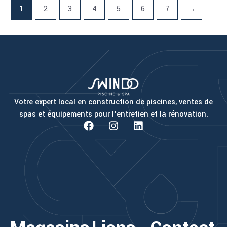
1
2
3
4
5
6
7
→
Votre expert local en construction de piscines, ventes de
spas et équipements pour l'entretien et la rénovation.
F
I
L
a
n
i
c
s
n
e
t
k
b
a
e
o
g
d
o
r
i
k
a
n
m