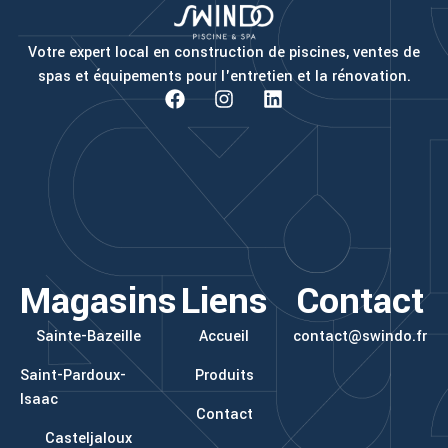
Votre expert local en construction de piscines, ventes de
spas et équipements pour l'entretien et la rénovation.
F
I
L
a
n
i
c
s
n
e
t
k
b
a
e
o
g
d
o
r
i
k
a
n
m
Magasins
Liens
Contact
Sainte-Bazeille
Accueil
contact@swindo.fr
Saint-Pardoux-
Produits
Isaac
Contact
Casteljaloux